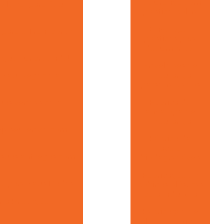
segurança com
 Ideal para Seus
plástico bolha
Envelopes
 para o Transporte
plásticos para
documentos
o que surpreende!
Envelopes de
segurança
 Seu Negócio e
personalizados
Fábrica de
suas vendas com
envelope de
segurança
eja seu envio com
Fábrica de
sacolas
a suas entregas com
biodegradáveis
Fabricação de
az para Seus Dados
bobinas plásticas
para indústria
r a Proteção de
Fabricação de
filmes plásticos