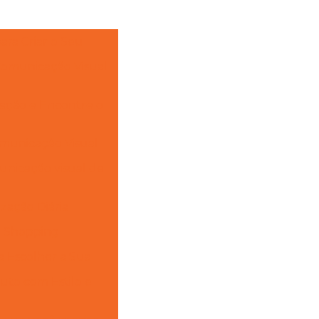
ara Criar o Seu
 Comunicação Visual
gação e Encontre o
omunicação Visual
unicação visual de
zação Diária
ra Shopping
a Escolher a Sua
uto com Estilo e