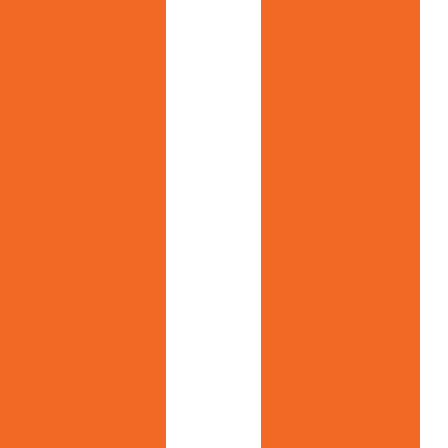
ecológicas
gócio e Beneficie o
Distribuidor de
sacos para gelo
personalizados
s para o Sucesso do
Embalagem
biodegradável
ução sustentável
para e
commerce
mmerce e o Meio
Envelope coex
personalizado
riência do Cliente
para envios
 seu Serviço
Envelope com
lacre de
erce com Práticas
segurança
Envelope de
 Qualidade
segurança
s de Moda Feminina
Envelope de
segurança
para Embalagens
coextrusado