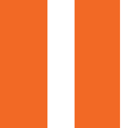
nline e seu E-
stretch
Fabricação de
stilo e eficiência
sacolas plásticas
personalizadas
ões Pessoais
Fabricante de
ais e Profissionais
bobinas plásticas
para lavanderias
vio de Dinheiro
Fabricante de
os pelos Correios
sacos plásticos
biodegradáveis
 Seus Documentos
Filme para
para Seus Envios
banner
promocional
encial para Suas
Filme plástico
para paletização
Guia Essencial
Filme plástico
estilo para suas
stretch
automático