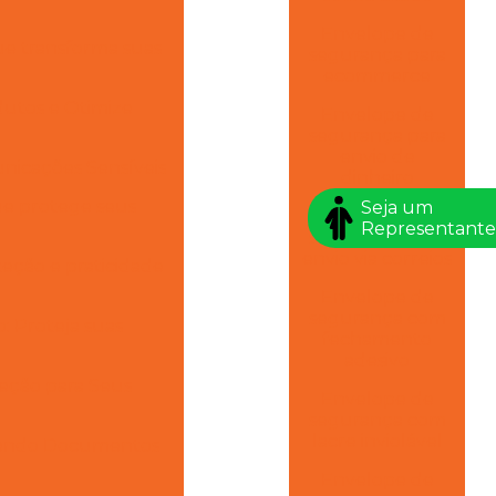
Envelope de
ue transforma suas
segurança para
ecommerce
utos e Otimize
Envelope de
segurança para
envio de
nicações Sensíveis
dinheiro
ue protege seus
Seja um
Envelope de
Representante
segurança para
envio via correios
eção e praticidade
Envelope de
segurança com
 Proteja suas
fechamento
adesivo
eção para Seus
Envelope de
segurança com
lacre inviolável
egendo Documentos
Envelope de