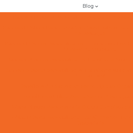
Blog
Banners Plásticos Personalizados: Guia Completo p
Banners Plásticos Personalizados: Ideias Criativas para
de Destaque
Banners Plásticos Personalizados: Impulsione a Divul
Sucesso da Sua Marca
Banners Plásticos Personalizados: Transforme Sua C
Banners plásticos personalizados: Transforme sua com
forma única!
Benefícios dos Sacos com Fecho Zip para Organi
Benefícios e Utilizações da Sacola Plástica pa
Bobina Plástica Personalizada: O Guia Completo par
Bobina Plástica Personalizada: Transforme Seu Prod
Criatividade