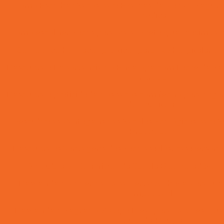
Como Escolher Sacos para Exames de Raio-X: Segur
Médica
Como escolher Sacos para Mala Direta que maximiz
Como escolher sacos plásticos para lixo hospitalar d
Descubra a Importância do Envelope com Lacre de Se
Entregas
Descubra a praticidade dos sacos com fecho para orga
de seus itens
Descubra as Vantagens das Sacolas Ecológicas para S
Praticidade
Descubra as Vantagens das Sacolas Plásticas Person
Descubra os Benefícios da Sacola Biodegradável 
Desvende o Poder da Capa Certa: A Chave Para u
Impecável
Desvende o Segredo: A Capa Ideal para Cabides Qu
Guarda-Roupa