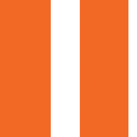
ança e Qualidade
atacado
Capa para pallet
am suas campanhas
transparente
e forma eficiente
Capa para
pallets
gurança para Suas
personalizados
Capa protetora
nização e proteção
para pallet
Capas para
ustentabilidade e
pallets
industriais
alizadas com Logo
Comprar sacolas
biodegradáveis
para Comércio
Comprar sacos
m Guarda-Roupa
compostáveis
Distribuição de
e Transforma Seu
sacolas