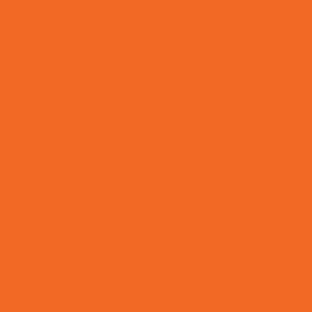
Distribuição de Sacolas Ecológicas: Transforme Seu Ne
Meio Ambiente
Distribuidor de Sacolas Plásticas: Escolhas Inteligente
seu Negócio
Embalagem biodegradável para e-commerce: a revol
que você precisa conhecer
Embalagem Biodegradável: Transformando o E-co
Ambiente
Embalagem Eficiente para Lavanderias: Melhore a Expe
Embalagem Ideal para Lavanderias: Otimizando
Embalagens Biodegradáveis: Transforme seu E-comm
Sustentáveis
Embalagens para Gelo: Preservando Frescor e
Embalagens que Vendem: Sacolas Essenciais para Loja
Empresas de Sacolas Plásticas: O Guia Completo 