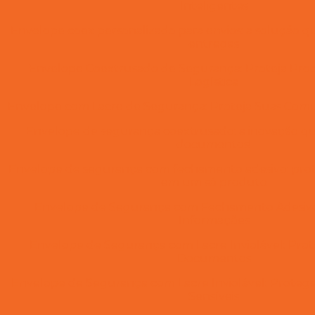
Inteligentes
Envelope coex personalizado para envios: a solução q
entregas
Envelope Coextrusado de Segurança: Proteja Prod
Logística
Envelope com Lacre de Segurança: Proteja Suas Comu
Envelope de segurança coextrusado: a inovação q
documentos!
Envelope de segurança com fechamento adesivo: prot
em um só produto
Envelope de Segurança com Fechamento Adesivo:
Informações
Envelope de Segurança com Lacre Inviolável: Prot
Documentos
Envelope de Segurança com Lacre Inviolável: Prot
Sensíveis