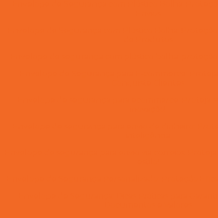
Envelope de Segurança com Plástico Bolha: Proteção
Envios
Envelope de Segurança com Plástico Bolha: Proteção
de Produtos
Envelope de segurança com plástico bolha: proteçã
Envelope de Segurança para E-commerce: Proteja
Conquiste Clientes
Envelope de segurança para ecommerce: Proteja 
inovação!
Envelope de segurança para envio de dinheiro: Prot
inteligência
Envelope de segurança para envio via correios: Protej
estilo!
Envelope de Segurança Personalizado: Proteção Efic
Envelope de Segurança: Dicas Práticas para Garanti
Documentos e Valores