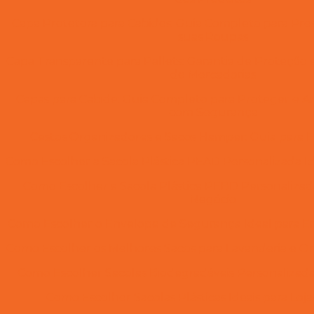
Capa Protetora para Cabides: Guia Completo para Pre
suas Roupas
Capa Transparente para Pallets: Garantia de Proteção e 
de Mercadorias
Capas para Cabide: Guia Completo para Proteger e 
com Segurança
Cestos Organizadores e Sacos Hamper: Guia para E
Como Escolher a Sacola Plástica PEAD Personalizada I
Como Escolher a Sacola Plástica PEBD Personalizad
Negócio
Como Escolher o Envelope de Segurança Ideal para Env
Como Escolher os Melhores Sacos para Lavanderia e O
Como Escolher Sacolas Biodegradáveis Personalizada
Como Escolher Sacolas Plásticas Ideais para Loj