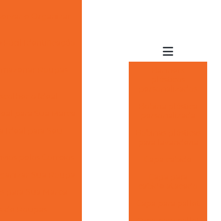
servar e Organizar
Fácil Identificação
Armazenar Roupas
Banners
plásticos
personalizados
scolher o Ideal
Bobina plástica
deal para Sua Marca
personalizada
a Ideal para Seu
Bobinas plásticas
para lavanderia
ios pelos Correios
Capa cabide
rganizar Sua Roupa
Capa para
cabide atacado
s para Sua Marca
Capa para pallet
as de Roupas
Capa para pallet