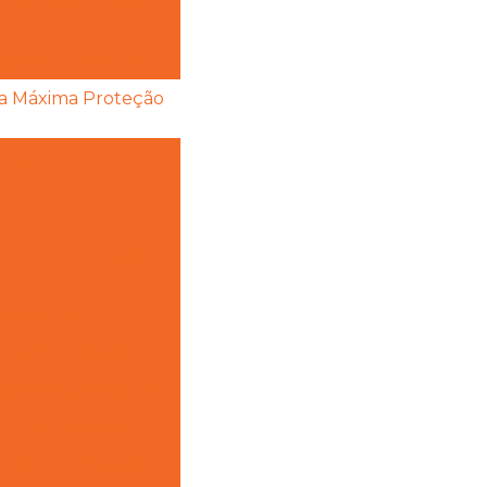
a que você precisa
cações Essenciais
ara Máxima Proteção
r Sua Marca com
tidade da Sua Marca
gócio com Soluções
na Lavanderia
u Guarda-Roupa
nservar Suas Roupas
ar Suas Roupas
a Máxima Proteção