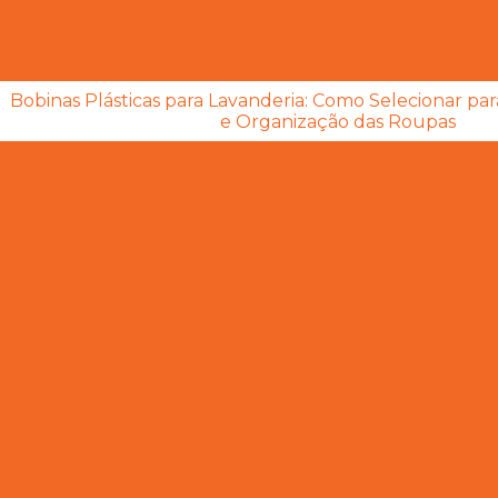
Bobinas plásticas para lavanderia: a solução inovador
conhecer!
Bobinas Plásticas para Lavanderia: Benefícios e Apli
Bobinas Plásticas para Lavanderia: Como Selecionar p
e Organização das Roupas
Bobinas Plásticas Personalizadas: Como Impulsiona
Vantagens Estratégicas
Bobinas Plásticas Personalizadas: Potencialize a Iden
Bobinas Plásticas Personalizadas: Revolucione Seu Ne
Inovadoras
Bobinas Plásticas: Revolucionando a Eficiência 
Capa Cabide: O Guia Completo para Organizar Se
Capa para Cabide: Dicas Essenciais para Proteger e Co
Capa para Cabide: O Guia Essencial para Conserv
Capa para Pallet: Como Selecionar a Opção Ideal par
dos Produtos