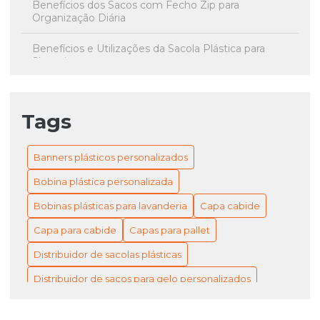
Benefícios dos Sacos com Fecho Zip para
Organização Diária
Benefícios e Utilizações da Sacola Plástica para
Shopping
Bobina Plástica Personalizada: O Guia Completo para
Escolher a Sua
Tags
Bobina Plástica Personalizada: Transforme Seu
Produto com Estilo e Criatividade
Banners plásticos personalizados
Bobinas plásticas para lavanderia: a solução inovadora
Bobina plástica personalizada
que você precisa conhecer!
Bobinas plásticas para lavanderia
Capa cabide
Bobinas Plásticas para Lavanderia: Benefícios e
Capa para cabide
Capas para pallet
Aplicações Essenciais
Distribuidor de sacolas plásticas
Bobinas Plásticas para Lavanderia: Como Selecionar
para Máxima Proteção e Organização das Roupas
Distribuidor de sacos para gelo personalizados
Distribuição de sacolas ecológicas
Bobinas Plásticas Personalizadas: Como Impulsionar