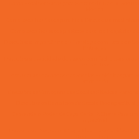
Como Escolher Sacos para Exames de Raio-X: Segur
Médica
Como escolher Sacos para Mala Direta que maximiz
Como escolher sacos plásticos para lixo hospitalar d
Descubra a Importância do Envelope com Lacre de Se
Entregas
Descubra a praticidade dos sacos com fecho para orga
de seus itens
Descubra as Vantagens das Sacolas Ecológicas para S
Praticidade
Descubra as Vantagens das Sacolas Plásticas Person
Descubra os Benefícios da Sacola Biodegradável 
Desvende o Poder da Capa Certa: A Chave Para u
Impecável
Desvende o Segredo: A Capa Ideal para Cabides Qu
Guarda-Roupa