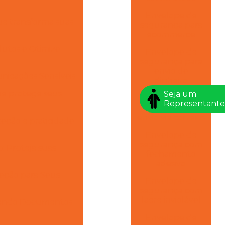
Envelope de
ue transforma suas
segurança para
ecommerce
utos e Otimize
Envelope de
segurança para
envio de
nicações Sensíveis
dinheiro
ue protege seus
Seja um
Envelope de
Representante
segurança para
envio via correios
eção e praticidade
Envelope de
segurança com
 Proteja suas
fechamento
adesivo
eção para Seus
Envelope de
segurança com
lacre inviolável
egendo Documentos
Envelope de