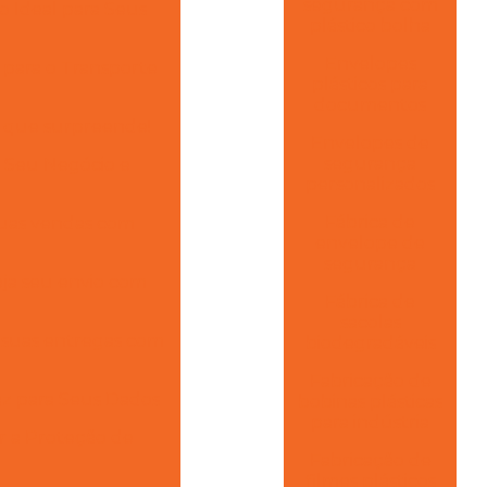
segurança com
 Ideal para Seus
plástico bolha
Envelopes
 para o Transporte
plásticos para
documentos
o que surpreende!
Envelopes de
segurança
 Seu Negócio e
personalizados
Fábrica de
suas vendas com
envelope de
segurança
eja seu envio com
Fábrica de
sacolas
a suas entregas com
biodegradáveis
Fabricação de
az para Seus Dados
bobinas plásticas
para indústria
r a Proteção de
Fabricação de
filmes plásticos