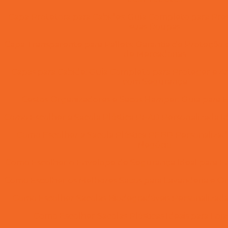
Capa Protetora para Cabides: Guia Completo para Pre
suas Roupas
Capa Transparente para Pallets: Garantia de Proteção e 
de Mercadorias
Capas para Cabide: Guia Completo para Proteger e 
com Segurança
Cestos Organizadores e Sacos Hamper: Guia para E
Como Escolher a Sacola Plástica PEAD Personalizada I
Como Escolher a Sacola Plástica PEBD Personalizad
Negócio
Como Escolher o Envelope de Segurança Ideal para Env
Como Escolher os Melhores Sacos para Lavanderia e O
Como Escolher Sacolas Biodegradáveis Personalizada
Como Escolher Sacolas Plásticas Ideais para Loj