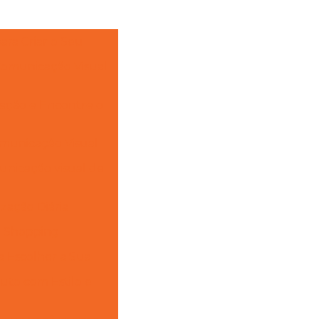
ara Criar o Seu
 Comunicação Visual
gação e Encontre o
omunicação Visual
unicação visual de
zação Diária
ra Shopping
a Escolher a Sua
uto com Estilo e