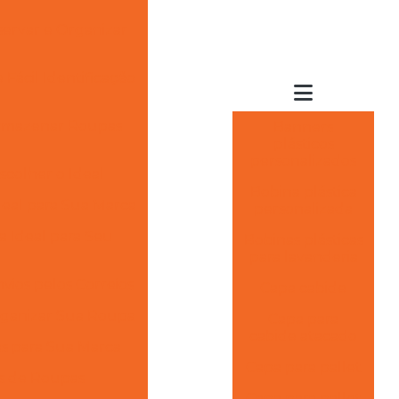
servar e Organizar
Fácil Identificação
Armazenar Roupas
Banners
plásticos
personalizados
scolher o Ideal
Bobina plástica
deal para Sua Marca
personalizada
a Ideal para Seu
Bobinas plásticas
para lavanderia
ios pelos Correios
Capa cabide
rganizar Sua Roupa
Capa para
cabide atacado
s para Sua Marca
Capa para pallet
as de Roupas
Capa para pallet