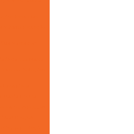
a que você precisa
cações Essenciais
ara Máxima Proteção
r Sua Marca com
tidade da Sua Marca
gócio com Soluções
na Lavanderia
u Guarda-Roupa
nservar Suas Roupas
ar Suas Roupas
a Máxima Proteção