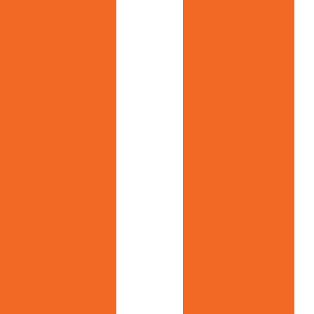
ança e Qualidade
atacado
Capa para pallet
am suas campanhas
transparente
e forma eficiente
Capa para
pallets
gurança para Suas
personalizados
Capa protetora
nização e proteção
para pallet
Capas para
ustentabilidade e
pallets
industriais
alizadas com Logo
Comprar sacolas
biodegradáveis
para Comércio
Comprar sacos
m Guarda-Roupa
compostáveis
Distribuição de
e Transforma Seu
sacolas