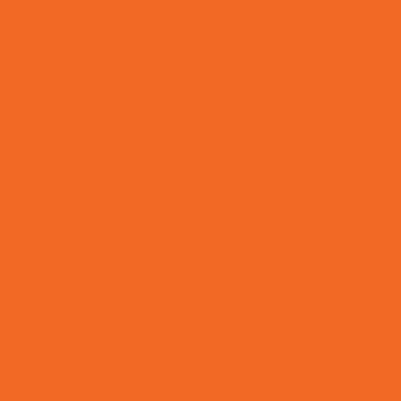
Distribuição de Sacolas Ecológicas: Transforme Seu Ne
Meio Ambiente
Distribuidor de Sacolas Plásticas: Escolhas Inteligente
seu Negócio
Embalagem biodegradável para e-commerce: a revol
que você precisa conhecer
Embalagem Biodegradável: Transformando o E-co
Ambiente
Embalagem Eficiente para Lavanderias: Melhore a Expe
Embalagem Ideal para Lavanderias: Otimizando
Embalagens Biodegradáveis: Transforme seu E-comm
Sustentáveis
Embalagens para Gelo: Preservando Frescor e
Embalagens que Vendem: Sacolas Essenciais para Loja
Empresas de Sacolas Plásticas: O Guia Completo 