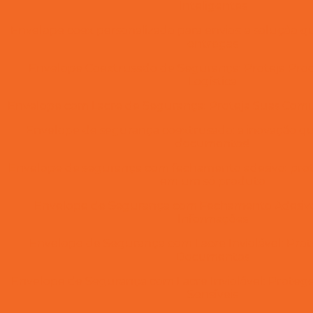
Inteligentes
Envelope coex personalizado para envios: a solução q
entregas
Envelope Coextrusado de Segurança: Proteja Prod
Logística
Envelope com Lacre de Segurança: Proteja Suas Comu
Envelope de segurança coextrusado: a inovação q
documentos!
Envelope de segurança com fechamento adesivo: prot
em um só produto
Envelope de Segurança com Fechamento Adesivo:
Informações
Envelope de Segurança com Lacre Inviolável: Prot
Documentos
Envelope de Segurança com Lacre Inviolável: Prot
Sensíveis