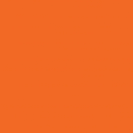
Bobinas plásticas para lavanderia: a solução inovador
conhecer!
Bobinas Plásticas para Lavanderia: Benefícios e Apli
Bobinas Plásticas para Lavanderia: Como Selecionar p
e Organização das Roupas
Bobinas Plásticas Personalizadas: Como Impulsiona
Vantagens Estratégicas
Bobinas Plásticas Personalizadas: Potencialize a Iden
Bobinas Plásticas Personalizadas: Revolucione Seu Ne
Inovadoras
Bobinas Plásticas: Revolucionando a Eficiência 
Capa Cabide: O Guia Completo para Organizar Se
Capa para Cabide: Dicas Essenciais para Proteger e Co
Capa para Cabide: O Guia Essencial para Conserv
Capa para Pallet: Como Selecionar a Opção Ideal par
dos Produtos