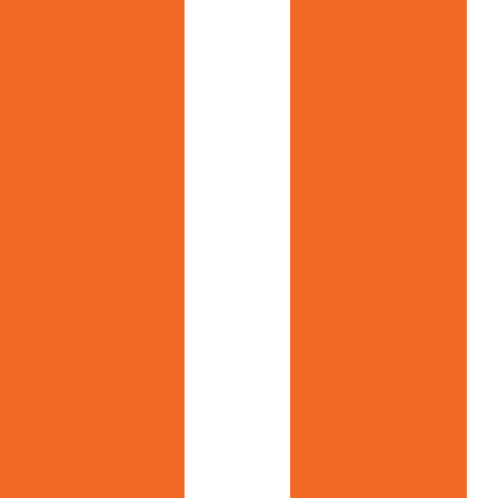
ecológicas
gócio e Beneficie o
Distribuidor de
sacos para gelo
personalizados
s para o Sucesso do
Embalagem
biodegradável
ução sustentável
para e
commerce
mmerce e o Meio
Envelope coex
personalizado
riência do Cliente
para envios
 seu Serviço
Envelope com
lacre de
erce com Práticas
segurança
Envelope de
 Qualidade
segurança
s de Moda Feminina
Envelope de
segurança
para Embalagens
coextrusado