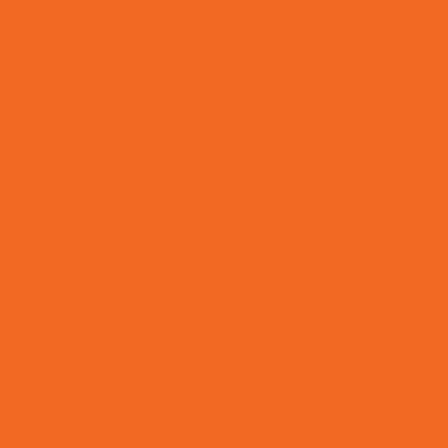
Envelope de Segurança com Plástico Bolha: Proteção
Envios
Envelope de Segurança com Plástico Bolha: Proteção
de Produtos
Envelope de segurança com plástico bolha: proteçã
Envelope de Segurança para E-commerce: Proteja
Conquiste Clientes
Envelope de segurança para ecommerce: Proteja 
inovação!
Envelope de segurança para envio de dinheiro: Prot
inteligência
Envelope de segurança para envio via correios: Protej
estilo!
Envelope de Segurança Personalizado: Proteção Efic
Envelope de Segurança: Dicas Práticas para Garanti
Documentos e Valores