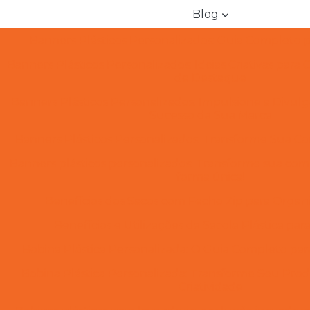
Blog
Banners Plásticos Personalizados: Guia Completo p
Banners Plásticos Personalizados: Ideias Criativas para
de Destaque
Banners Plásticos Personalizados: Impulsione a Divul
Sucesso da Sua Marca
Banners Plásticos Personalizados: Transforme Sua C
Banners plásticos personalizados: Transforme sua com
forma única!
Benefícios dos Sacos com Fecho Zip para Organi
Benefícios e Utilizações da Sacola Plástica pa
Bobina Plástica Personalizada: O Guia Completo par
Bobina Plástica Personalizada: Transforme Seu Prod
Criatividade