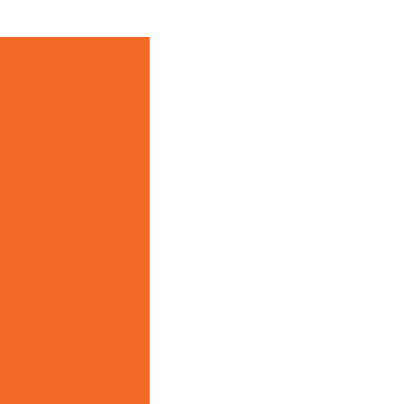
ara Criar o Seu
a criar o seu
 Comunicação Visual
gação e Encontre o
 para escolher
omunicação Visual
unicação visual de
zação Diária
ra Shopping
a Escolher a Sua