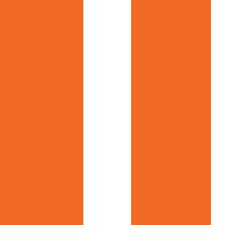
Distribuição de
sacolas
ecológicas
e Transforma Seu
Distribuidor de
sacos para gelo
gócio e Beneficie o
personalizados
Embalagem
s para o Sucesso do
biodegradável
para e
ução sustentável
commerce
Envelope coex
mmerce e o Meio
personalizado
para envios
riência do Cliente
Envelope com
lacre de
 seu Serviço
segurança
erce com Práticas
Envelope de
segurança
 Qualidade
Envelope de