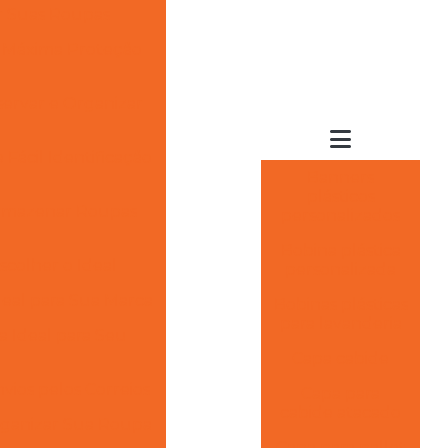
ar Suas Roupas
a Máxima Proteção
servar e Organizar
Fácil Identificação
Banners
plásticos
Armazenar Roupas
personalizados
Bobina plástica
scolher o Ideal
personalizada
deal para Sua Marca
Bobinas plásticas
para lavanderia
a Ideal para Seu
Capa cabide
ios pelos Correios
Capa para
cabide atacado
rganizar Sua Roupa
Capa para pallet