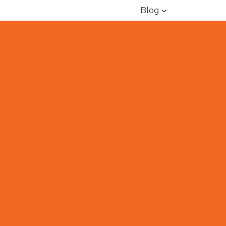
Blog
Banners Plásticos Personalizados: Guia Completo p
Banners plásticos personalizados: Guia prático par
Banners Plásticos Personalizados: Ideias Criativas para
de Destaque
Banners Plásticos Personalizados: Impulsione a Divul
Sucesso da Sua Marca
Banners plásticos personalizados: O guia essencial
Banners Plásticos Personalizados: Transforme Sua C
Banners plásticos personalizados: Transforme sua com
forma única!
Benefícios dos Sacos com Fecho Zip para Organi
Benefícios e Utilizações da Sacola Plástica pa
Bobina Plástica Personalizada: O Guia Completo par