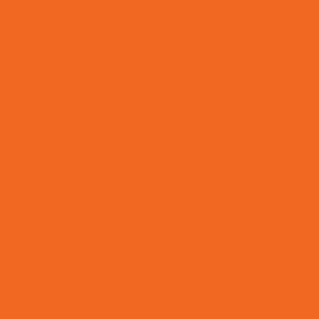
Bobina Plástica Personalizada: Transforme Seu Prod
Criatividade
Bobinas plásticas para lavanderia: a solução inovador
conhecer!
Bobinas Plásticas para Lavanderia: Benefícios e Apli
Bobinas Plásticas para Lavanderia: Como Selecionar p
e Organização das Roupas
Bobinas Plásticas Personalizadas: Como Impulsiona
Vantagens Estratégicas
Bobinas Plásticas Personalizadas: Potencialize a Iden
Bobinas Plásticas Personalizadas: Revolucione Seu Ne
Inovadoras
Bobinas Plásticas: Revolucionando a Eficiência 
Capa Cabide: O Guia Completo para Organizar Se
Capa para Cabide: Dicas Essenciais para Proteger e Co