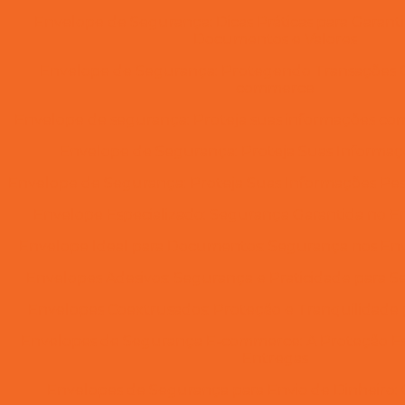
Envelope de Segurança: Dicas Práticas para Garanti
Documentos e Valores
Envelope de Segurança: Protegendo Transações O
commerce
Envelope de segurança: Proteja suas informações com e
Envelope de Segurança: Proteja Suas Informaç
Envelope de Segurança: Proteja Suas Informações Pesso
Envelope Especializado: Segurança Garantida no En
Envelope Ideal para Documentos: Segurança nos Envi
Envelopes Adesivos: Segurança e Praticidade para
Envelopes Coextrusados: Proteção e Tranquilidade 
Envelopes de Segurança E-commerce: A Proteção Ess
Entregas
Envelopes de Segurança para Envio de Dinheiro: 