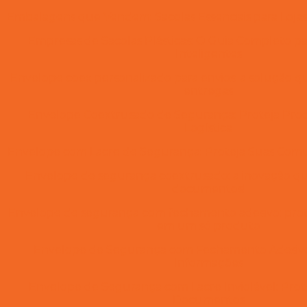
Embalagens que Vendem: Sacolas Essenciais para Loja
Empresas de Sacolas Plásticas: O Guia Completo 
Inteligentes
Envelope coex personalizado para envios: a solução q
entregas
Envelope Coextrusado de Segurança: Proteja Prod
Logística
Envelope com Lacre de Segurança: Proteja Suas Comu
Envelope de segurança coextrusado: a inovação q
documentos!
Envelope de segurança com fechamento adesivo: prot
em um só produto
Envelope de Segurança com Fechamento Adesivo:
Informações
Envelope de Segurança com Lacre Inviolável: Prot
Documentos