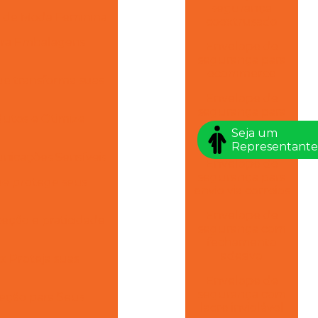
segurança
s de Moda Feminina
coextrusado
para Embalagens
Envelope de
segurança para
ecommerce
ue transforma suas
Envelope de
segurança para
utos e Otimize
envio de
Seja um
dinheiro
Representante
nicações Sensíveis
Envelope de
segurança para
ue protege seus
envio via correios
Envelope de
eção e praticidade
segurança com
fechamento
adesivo
 Proteja suas
Envelope de
segurança com
eção para Seus
lacre inviolável