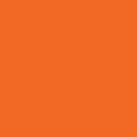
Impecável
Desvende o Segredo: A Capa Ideal para Cabides Qu
Guarda-Roupa
Distribuição de Sacolas Ecológicas: Transforme Seu Ne
Meio Ambiente
Distribuidor de Sacolas Plásticas: Escolhas Inteligente
seu Negócio
Embalagem biodegradável para e-commerce: a revol
que você precisa conhecer
Embalagem Biodegradável: Transformando o E-co
Ambiente
Embalagem Eficiente para Lavanderias: Melhore a Expe
Embalagem Ideal para Lavanderias: Otimizando
Embalagens Biodegradáveis: Transforme seu E-comm
Sustentáveis
Embalagens para Gelo: Preservando Frescor e