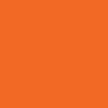
Capa para Cabide: O Guia Essencial para Conserv
Capa para Pallet: Como Selecionar a Opção Ideal par
dos Produtos
Capa Protetora para Cabides: Guia Completo para Pre
suas Roupas
Capa Transparente para Pallets: Garantia de Proteção e 
de Mercadorias
Capas para Cabide: Guia Completo para Proteger e 
com Segurança
Cestos Organizadores e Sacos Hamper: Guia para E
Como Escolher a Sacola Plástica PEAD Personalizada I
Como Escolher a Sacola Plástica PEBD Personalizad
Negócio
Como Escolher o Envelope de Segurança Ideal para Env
Como Escolher os Melhores Sacos para Lavanderia e O