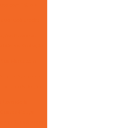
uto com Estilo e
a que você precisa
cações Essenciais
ara Máxima Proteção
r Sua Marca com
tidade da Sua Marca
gócio com Soluções
na Lavanderia
u Guarda-Roupa
nservar Suas Roupas