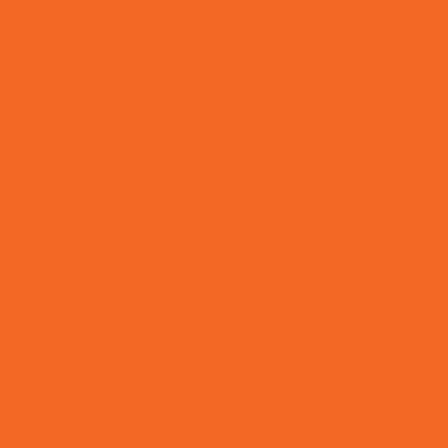
Como Escolher Sacolas Biodegradáveis Personalizada
Como Escolher Sacolas Plásticas Ideais para Loj
Como Escolher Sacos para Exames de Raio-X: Segur
Médica
Como escolher Sacos para Mala Direta que maximiz
Como escolher sacos plásticos para lixo hospitalar d
Descubra a Importância do Envelope com Lacre de Se
Entregas
Descubra a praticidade dos sacos com fecho para orga
de seus itens
Descubra as Vantagens das Sacolas Ecológicas para S
Praticidade
Descubra as Vantagens das Sacolas Plásticas Person
Descubra os Benefícios da Sacola Biodegradável 
Desvende o Poder da Capa Certa: A Chave Para u