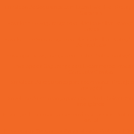
Envelope de Segurança com Lacre Inviolável: Prot
Sensíveis
Envelope de Segurança com Plástico Bolha: Proteção
Envios
Envelope de Segurança com Plástico Bolha: Proteção
de Produtos
Envelope de segurança com plástico bolha: proteçã
Envelope de Segurança para E-commerce: Proteja
Conquiste Clientes
Envelope de segurança para ecommerce: Proteja 
inovação!
Envelope de segurança para envio de dinheiro: Prot
inteligência
Envelope de segurança para envio via correios: Protej
estilo!
Envelope de Segurança Personalizado: Proteção Efic