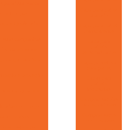
s para Sua Marca
Capa para pallet
as de Roupas
atacado
ança e Qualidade
Capa para pallet
transparente
am suas campanhas
Capa para
pallets
e forma eficiente
personalizados
gurança para Suas
Capa protetora
para pallet
nização e proteção
Capas para
pallets
industriais
ustentabilidade e
Comprar sacolas
biodegradáveis
alizadas com Logo
Comprar sacos
para Comércio
compostáveis
m Guarda-Roupa