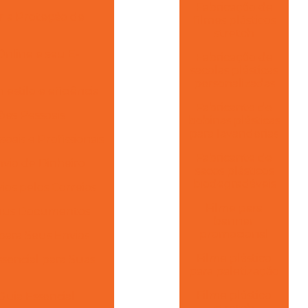
Fabricação de
r a Proteção de
filmes plásticos
stretch
nline e seu E-
Fabricação de
sacolas plásticas
personalizadas
stilo e eficiência
Fabricante de
ões Pessoais
bobinas plásticas
para lavanderias
ais e Profissionais
Fabricante de
vio de Dinheiro
sacos plásticos
biodegradáveis
os pelos Correios
Filme para
 Seus Documentos
banner
promocional
para Seus Envios
Filme plástico
encial para Suas
para paletização
Filme plástico
Guia Essencial