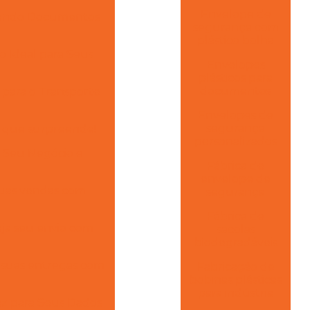
Envelope de
egendo Documentos
segurança com
plástico bolha
 Ideal para Seus
Envelopes
plásticos para
documentos
 para o Transporte
Envelopes de
segurança
o que surpreende!
personalizados
 Seu Negócio e
Fábrica de
envelope de
suas vendas com
segurança
Fábrica de
eja seu envio com
sacolas
biodegradáveis
a suas entregas com
Fabricação de
bobinas plásticas
para indústria
az para Seus Dados