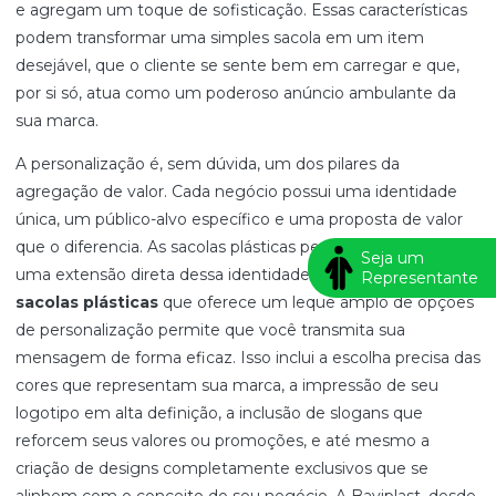
e agregam um toque de sofisticação. Essas características
podem transformar uma simples sacola em um item
desejável, que o cliente se sente bem em carregar e que,
por si só, atua como um poderoso anúncio ambulante da
sua marca.
A personalização é, sem dúvida, um dos pilares da
agregação de valor. Cada negócio possui uma identidade
única, um público-alvo específico e uma proposta de valor
que o diferencia. As sacolas plásticas personalizadas são
Seja um
uma extensão direta dessa identidade. Um
distribuidor de
Representante
sacolas plásticas
que oferece um leque amplo de opções
de personalização permite que você transmita sua
mensagem de forma eficaz. Isso inclui a escolha precisa das
cores que representam sua marca, a impressão de seu
logotipo em alta definição, a inclusão de slogans que
reforcem seus valores ou promoções, e até mesmo a
criação de designs completamente exclusivos que se
alinhem com o conceito do seu negócio. A Baviplast, desde